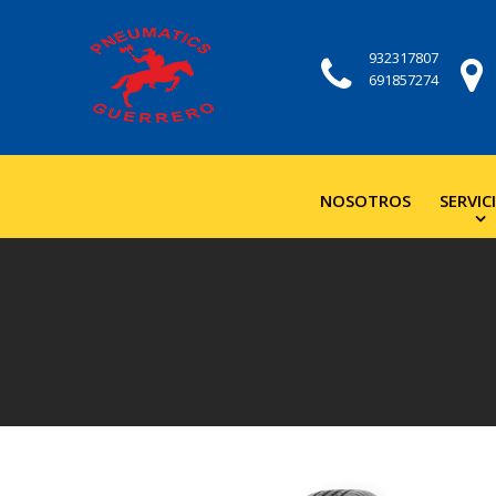
932317807
691857274
NOSOTROS
SERVIC