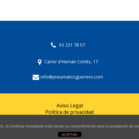
93 231 78 07
Carrer d'Hernàn Cortés, 17
info@pneumaticsguerrero.com
Aviso Legal
Política de privacidad
Política de cookies
uario. Si continúa navegando está dando su consentimiento para la aceptación de l
© 2024 Pneumàtics Guerrero
ACEPTAR