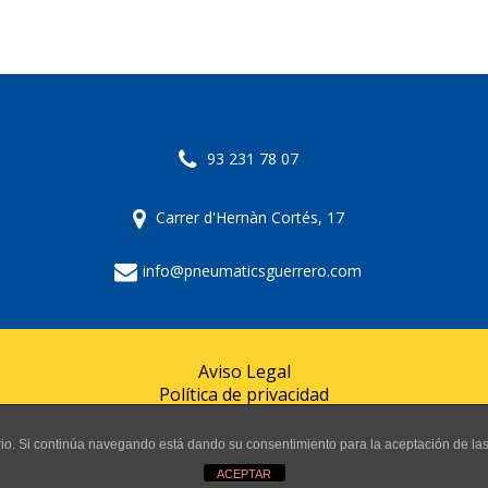
93 231 78 07
Carrer d'Hernàn Cortés, 17
info@pneumaticsguerrero.com
Aviso Legal
Política de privacidad
Política de cookies
uario. Si continúa navegando está dando su consentimiento para la aceptación de l
© 2024 Pneumàtics Guerrero
ACEPTAR