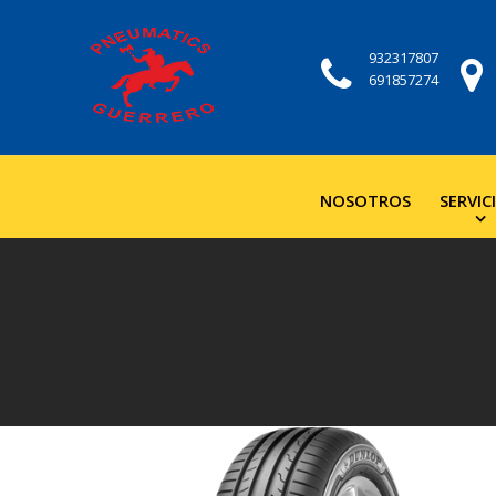
932317807
691857274
NOSOTROS
SERVIC