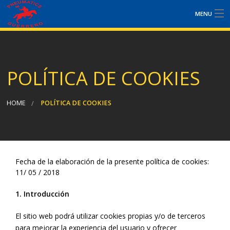
MENU
NOSOTROS
SERVICIOS
POLÍTICA DE COOKIES
PLANES DE MANTENIMIENTO
HOME
POLÍTICA DE COOKIES
PROMOCIONES
NOTÍCIAS
Fecha de la elaboración de la presente política de cookies:
CONTACTO
11/ 05 / 2018
1.
Introducción
El sitio web podrá utilizar cookies propias y/o de terceros
para mejorar la experiencia del usuario y ofrecer