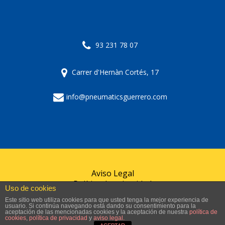
93 231 78 07
Carrer d'Hernàn Cortés, 17
info@pneumaticsguerrero.com
Aviso Legal
Política de privacidad
Uso de cookies
Política de cookies
Este sitio web utiliza cookies para que usted tenga la mejor experiencia de
usuario. Si continúa navegando está dando su consentimiento para la
aceptación de las mencionadas cookies y la aceptación de nuestra
política de
© 2024 Pneumàtics Guerrero
cookies
,
política de privacidad
y
aviso legal.