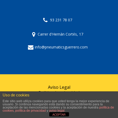
93 231 78 07
Carrer d'Hernàn Cortés, 17
info@pneumaticsguerrero.com
Aviso Legal
Política de privacidad
Uso de cookies
Política de cookies
Este sitio web utiliza cookies para que usted tenga la mejor experiencia de
usuario. Si continúa navegando está dando su consentimiento para la
aceptación de las mencionadas cookies y la aceptación de nuestra
política de
© 2024 Pneumàtics Guerrero
cookies
,
política de privacidad
y
aviso legal.
ACEPTAR