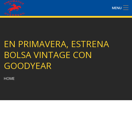
MENU
NOSOTROS
SERVICIOS
EN PRIMAVERA, ESTRENA
PLANES DE MANTENIMIENTO
BOLSA VINTAGE CON
GOODYEAR
PROMOCIONES
HOME
NOTÍCIAS
CONTACTO