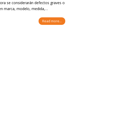
hora se considerarán defectos graves o
s en marca, modelo, medida,…
Read more...